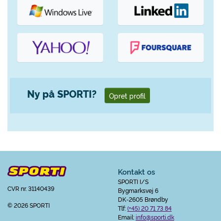
Ny på SPORTI?
Opret profil
Kontakt os
SPORTI I/S
CVR nr. 31140439
Bygmarksvej 6
DK-2605 Brøndby
© 2026 SPORTI
Tlf:
(+45) 20 71 73 84
Email:
info@sporti.dk