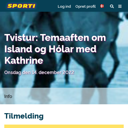
Log ind
Opret profil
Tvistur: Temaaften om
Island og Hólar med
Kathrine
Onsdag den 14. december 2022
Info
Tilmelding