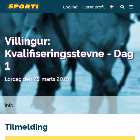
Log ind
Opret profil
Villingur:
Kvalifiseringsstevne - Dag
1
Lørdag den 25. marts 2023
Info
Tilmelding