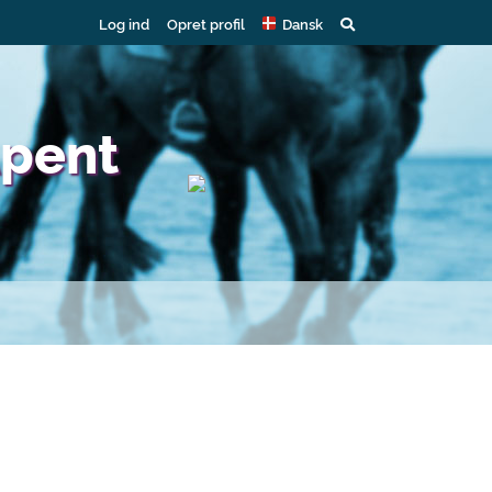
Log ind
Opret profil
Dansk
Åpent