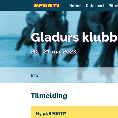
Motion
Ridesport
Bille
Gladurs klub
20. - 21. maj 2023
Info
Tilmelding
Ny på SPORTI?