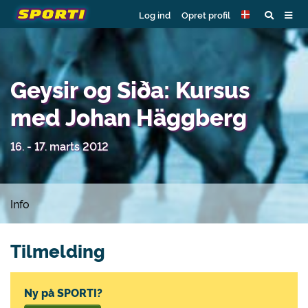
Log ind
Opret profil
Geysir og Siða: Kursus
med Johan Häggberg
16. - 17. marts 2012
Info
Tilmelding
Ny på SPORTI?