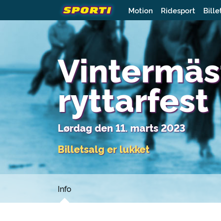
Motion
Ridesport
Bille
Vintermäs
ryttarfest
Lørdag den 11. marts 2023
Billetsalg er lukket
Info