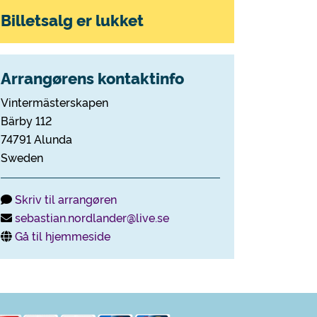
Billetsalg er lukket
Arrangørens kontaktinfo
Vintermästerskapen
Bärby 112
74791 Alunda
Sweden
Skriv til arrangøren
sebastian.nordlander@live.se
Gå til hjemmeside