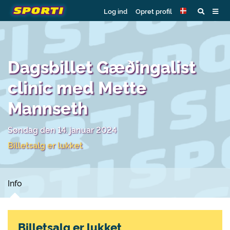
Log ind
Opret profil
Dagsbillet Gæðingalist
clinic med Mette
Mannseth
Søndag den 14. januar 2024
Billetsalg er lukket
Info
Billetsalg er lukket