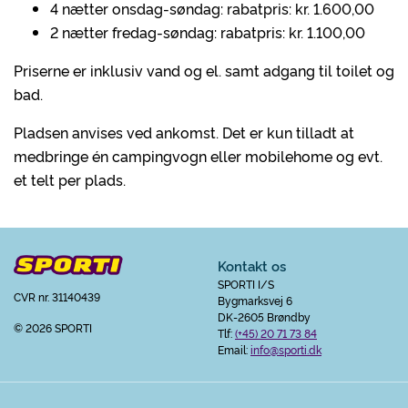
4 nætter onsdag-søndag: rabatpris: kr. 1.600,00
2 nætter fredag-søndag: rabatpris: kr. 1.100,00
Priserne er inklusiv vand og el. samt adgang til toilet og
bad.
Pladsen anvises ved ankomst. Det er kun tilladt at
medbringe én campingvogn eller mobilehome og evt.
et telt per plads.
Kontakt os
SPORTI I/S
CVR nr. 31140439
Bygmarksvej 6
DK-2605 Brøndby
© 2026 SPORTI
Tlf:
(+45) 20 71 73 84
Email:
info@sporti.dk