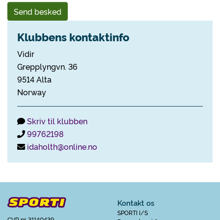
Send besked
Klubbens kontaktinfo
Vidir
Grepplyngvn. 36
9514 Alta
Norway
Skriv til klubben
99762198
idaholth@online.no
Kontakt os
SPORTI I/S
CVR nr. 31140439