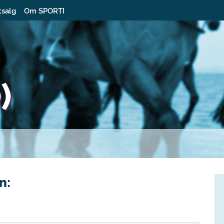
tsalg
Om SPORTI
)
n: