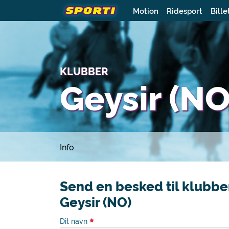
Motion
Ridesport
Bille
KLUBBER
Geysir (NO
Info
Send en besked til klubbe
Geysir (NO)
Dit navn