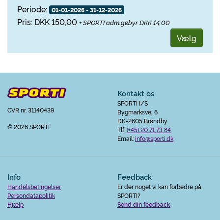
Periode:
01-01-2026 - 31-12-2026
Pris: DKK 150,00
+ SPORTI adm.gebyr DKK 14,00
Vælg
Kontakt os
SPORTI I/S
CVR nr. 31140439
Bygmarksvej 6
DK-2605 Brøndby
© 2026 SPORTI
Tlf:
(+45) 20 71 73 84
Email:
info@sporti.dk
Info
Feedback
Handelsbetingelser
Er der noget vi kan forbedre på
Persondatapolitik
SPORTI?
Hjælp
Send din feedback