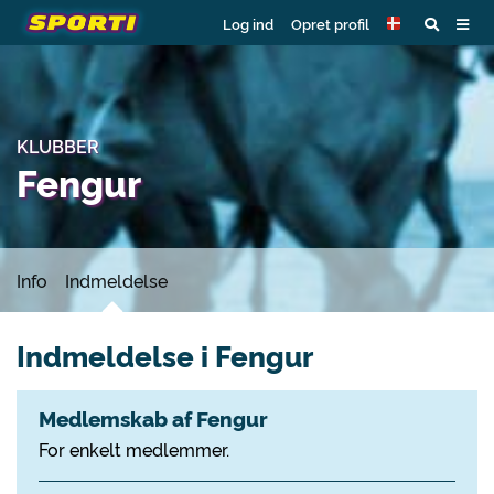
Log ind
Opret profil
KLUBBER
Fengur
Info
Indmeldelse
Indmeldelse i Fengur
Medlemskab af Fengur
For enkelt medlemmer.