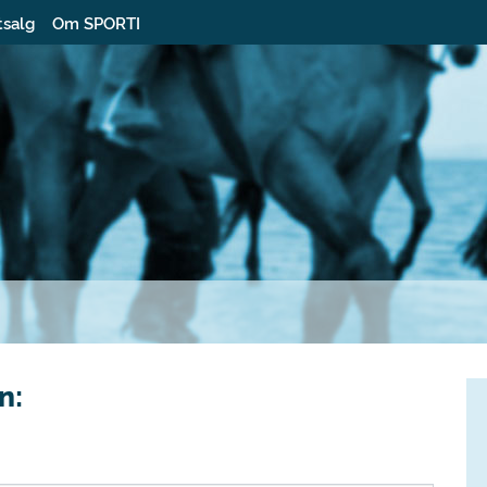
tsalg
Om SPORTI
n: