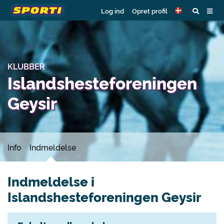
Log ind
Opret profil
KLUBBER
Islandshesteforeningen
Geysir
Info
Indmeldelse
Indmeldelse i
Islandshesteforeningen Geysir