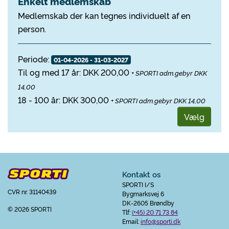
Enkelt medlemskab
Medlemskab der kan tegnes individuelt af en
person.
Periode:
01-04-2026 - 31-03-2027
Til og med 17 år: DKK 200,00
+ SPORTI adm.gebyr DKK
14,00
18 - 100 år: DKK 300,00
+ SPORTI adm.gebyr DKK 14,00
Vælg
Kontakt os
SPORTI I/S
CVR nr. 31140439
Bygmarksvej 6
DK-2605 Brøndby
© 2026 SPORTI
Tlf:
(+45) 20 71 73 84
Email:
info@sporti.dk