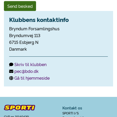
Send besked
Klubbens kontaktinfo
Bryndum Forsamlingshus
Bryndumvej 113
6715 Esbjerg N
Danmark
Skriv til klubben
pec@bdo.dk
Gå til hjemmeside
Kontakt os
SPORTI I/S
CVR nr. 31140439