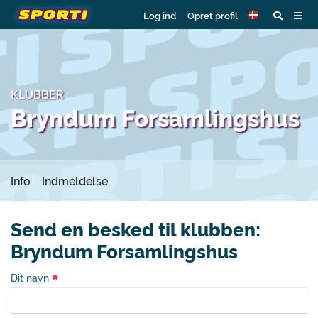
Log ind
Opret profil
KLUBBER
Bryndum Forsamlingshus
Info
Indmeldelse
Send en besked til klubben:
Bryndum Forsamlingshus
Dit navn