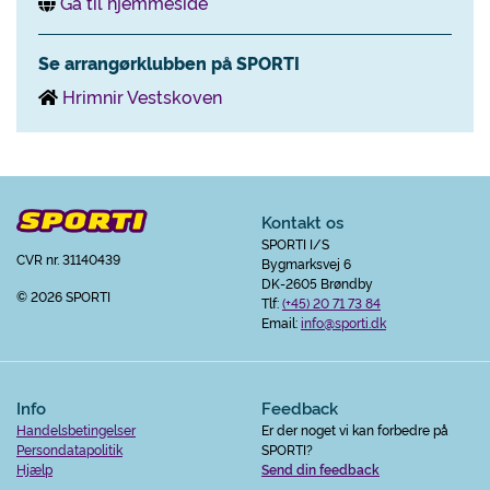
Gå til hjemmeside
Se arrangørklubben på SPORTI
Hrimnir Vestskoven
Kontakt os
SPORTI I/S
CVR nr. 31140439
Bygmarksvej 6
DK-2605 Brøndby
© 2026 SPORTI
Tlf:
(+45) 20 71 73 84
Email:
info@sporti.dk
Info
Feedback
Handelsbetingelser
Er der noget vi kan forbedre på
Persondatapolitik
SPORTI?
Hjælp
Send din feedback