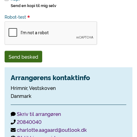
Send en kopi til mig selv
Robot-test
Send besked
Arrangørens kontaktinfo
Hrimnir, Vestskoven
Danmark
Skriv til arrangøren
20840040
charlotte.aagaard@outlook.dk