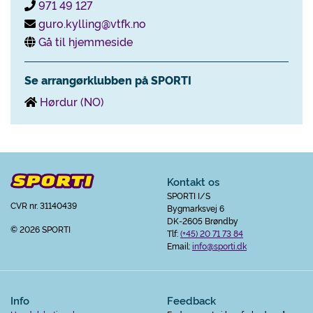
971 49 127
guro.kylling@vtfk.no
Gå til hjemmeside
Se arrangørklubben på SPORTI
Hørdur (NO)
Kontakt os
SPORTI I/S
CVR nr. 31140439
Bygmarksvej 6
DK-2605 Brøndby
© 2026 SPORTI
Tlf:
(+45) 20 71 73 84
Email:
info@sporti.dk
Info
Feedback