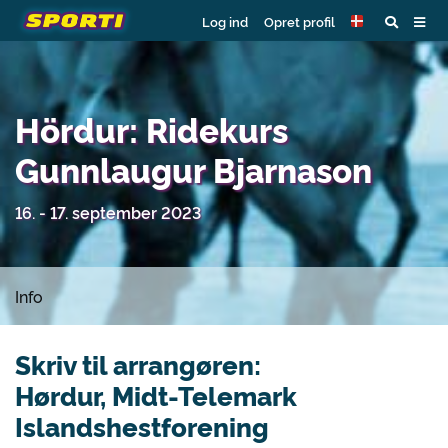
Log ind
Opret profil
Hördur: Ridekurs
Gunnlaugur Bjarnason
16. - 17. september 2023
Info
Skriv til arrangøren:
Hørdur, Midt-Telemark
Islandshestforening