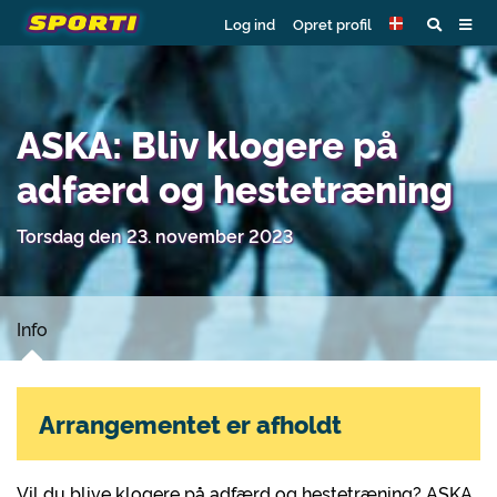
Log ind
Opret profil
ASKA: Bliv klogere på
adfærd og hestetræning
Torsdag den 23. november 2023
Info
Arrangementet er afholdt
Vil du blive klogere på adfærd og hestetræning? ASKA