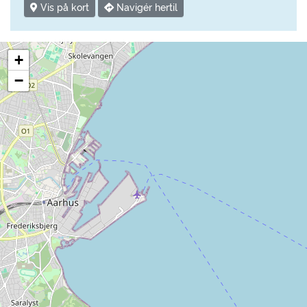
Vis på kort
Navigér hertil
+
−