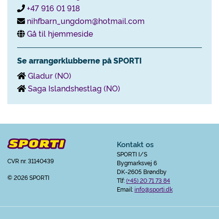
+47 916 01 918
nihfbarn_ungdom@hotmail.com
Gå til hjemmeside
Se arrangørklubberne på SPORTI
Gladur (NO)
Saga Islandshestlag (NO)
Kontakt os
SPORTI I/S
CVR nr. 31140439
Bygmarksvej 6
DK-2605 Brøndby
© 2026 SPORTI
Tlf:
(+45) 20 71 73 84
Email:
info@sporti.dk