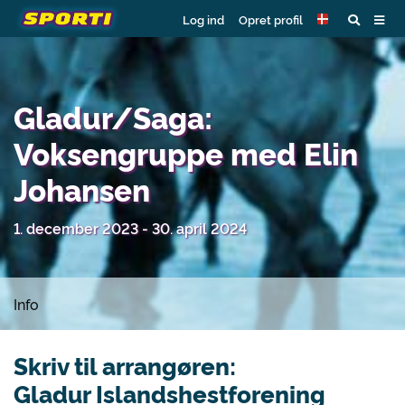
Log ind
Opret profil
Gladur/Saga:
Voksengruppe med Elin
Johansen
1. december 2023 - 30. april 2024
Info
Skriv til arrangøren:
Gladur Islandshestforening