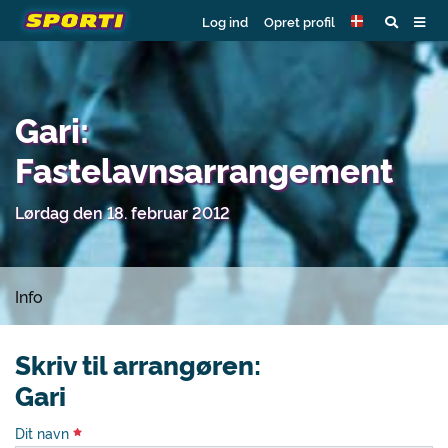
Log ind
Opret profil
Gari:
Fastelavnsarrangement
Lørdag den 18. februar 2012
Info
Skriv til arrangøren:
Gari
Dit navn