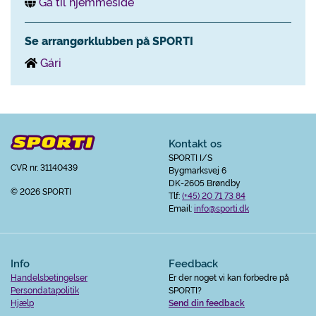
Gå til hjemmeside
Se arrangørklubben på SPORTI
Gári
Kontakt os
SPORTI I/S
CVR nr. 31140439
Bygmarksvej 6
DK-2605 Brøndby
© 2026 SPORTI
Tlf:
(+45) 20 71 73 84
Email:
info@sporti.dk
Info
Feedback
Handelsbetingelser
Er der noget vi kan forbedre på
Persondatapolitik
SPORTI?
Hjælp
Send din feedback