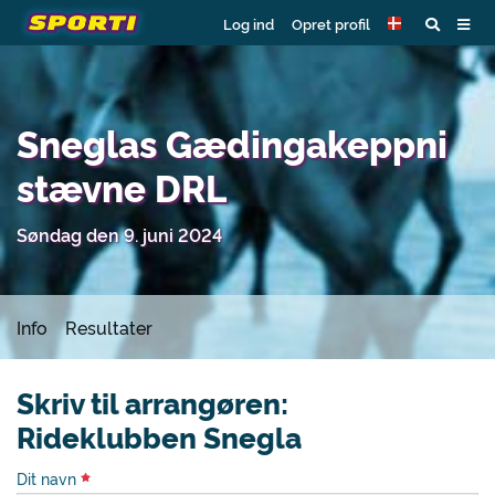
Log ind
Opret profil
Sneglas Gædingakeppni
stævne DRL
Søndag den 9. juni 2024
Info
Resultater
Skriv til arrangøren:
Rideklubben Snegla
Dit navn