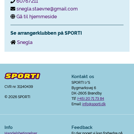
60767211
snegla.staevne@gmail.com
Gå til hjemmeside
Se arrangørklubben på SPORTI
Snegla
Kontakt os
SPORTI I/S
CVR nr. 31140439
Bygmarksvej 6
DK-2605 Brøndby
© 2026 SPORTI
Tlf:
(+45) 20 71 73 84
Email:
info@sporti.dk
Info
Feedback
Handelsbetingelser
Er der noget vi kan forbedre på