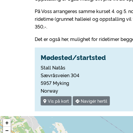
På Voss arrangeres samme kurset 4. og 5. nov
ridetime (grunnet halleie) og oppstalling vil
350,-.
Det er også her, mulighet for ridetimer begg
Mødested/startsted
Stall Natås
Sævråsveien 304
5957 Myking
Norway
Vis på kort
Navigér hertil
+
−