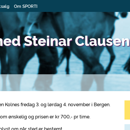
tsalg
Om SPORTI
med Steinar Clausen
n Kolnes fredag 3. og lørdag 4. november i Bergen.
om ønskelig og prisen er kr 700,- pr time.
pplyst om når sted er bestemt.