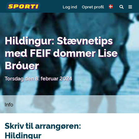
Log ind
Opret profil
Hildingur: Stævnetips
med FEIF dommer Lise
Bróuer
Torsdag den 8. februar 2024
Info
Skriv til arrangøren:
Hildingur