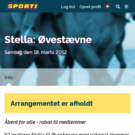
Log ind
Opret profil
Stella: Øvestævne
Søndag den 18. marts 2012
Info
Arrangementet er afholdt
Åbent for alle - rabat til medlemmer
Så inviterer Stella til Øvestævne med national dommer