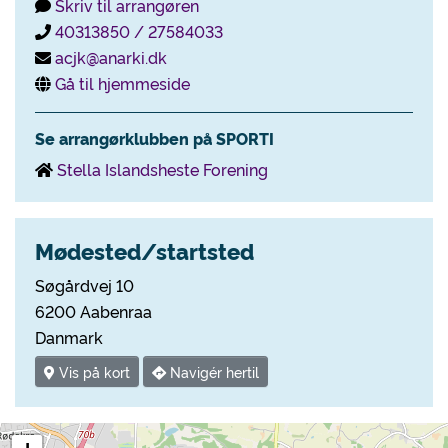
Skriv til arrangøren
40313850 / 27584033
acjk@anarki.dk
Gå til hjemmeside
Se arrangørklubben på SPORTI
Stella Islandsheste Forening
Mødested/startsted
Søgårdvej 10
6200 Aabenraa
Danmark
Vis på kort
Navigér hertil