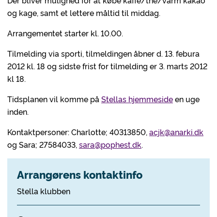
Der bliver mulighed for at købe kaffe/the/varm kakao
og kage, samt et lettere måltid til middag.
Arrangementet starter kl. 10.00.
Tilmelding via sporti, tilmeldingen åbner d. 13. febura
2012 kl. 18 og sidste frist for tilmelding er 3. marts 2012
kl 18.
Tidsplanen vil komme på
Stellas hjemmeside
en uge
inden.
Kontaktpersoner: Charlotte; 40313850,
acjk@anarki.dk
og Sara; 27584033,
sara@pophest.dk
.
Arrangørens kontaktinfo
Stella klubben