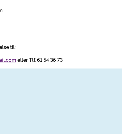
n:
se til:
ail.com
eller Tlf. 61 54 36 73