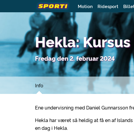
Motion
Ridesport
Bille
Hekla: Kursus
Fredag den 2. februar 2024
Info
Ene undervisning med Daniel Gunnarsson fred
Hekla har været så heldig at få en af Islands
en dag i Hekla.