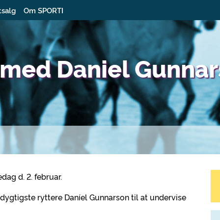
tsalg
Om SPORTI
 med Daniel Gunna
ag d. 2. februar.
 dygtigste ryttere Daníel Gunnarson til at undervise