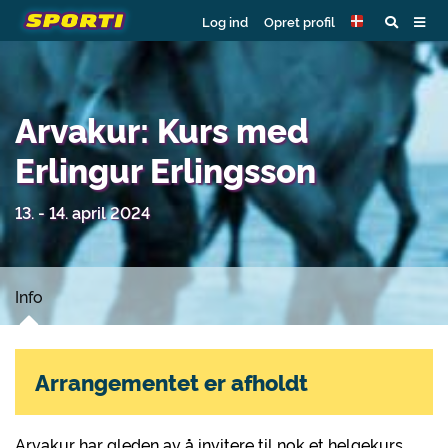
Log ind
Opret profil
Arvakur: Kurs med
Erlingur Erlingsson
13. - 14. april 2024
Info
Arrangementet er afholdt
Arvakur har gleden av å invitere til nok et helgekurs