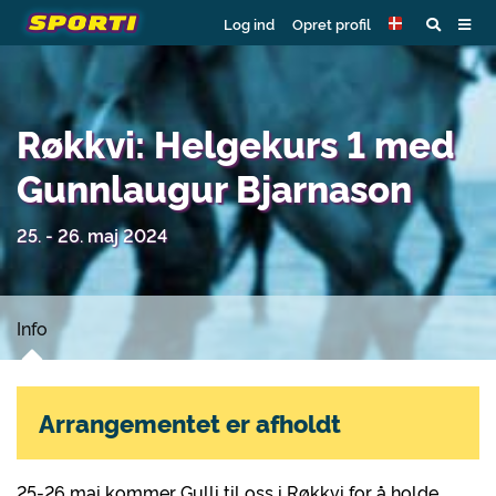
Log ind
Opret profil
Røkkvi: Helgekurs 1 med
Gunnlaugur Bjarnason
25. - 26. maj 2024
Info
Arrangementet er afholdt
25-26 mai kommer Gulli til oss i Røkkvi for å holde