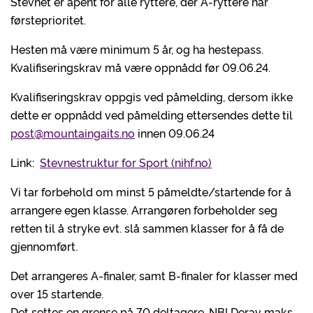
Stevnet er åpent for alle ryttere, der A-ryttere har
førsteprioritet.
Hesten må være minimum 5 år, og ha hestepass.
Kvalifiseringskrav må være oppnådd før 09.06.24.
Kvalifiseringskrav oppgis ved påmelding, dersom ikke
dette er oppnådd ved påmelding ettersendes dette til
post@mountaingaits.no
innen 09.06.24
Link:
Stevnestruktur for Sport (nihf.no)
Vi tar forbehold om minst 5 påmeldte/startende for å
arrangere egen klasse. Arrangøren forbeholder seg
retten til å stryke evt. slå sammen klasser for å få de
gjennomført.
Det arrangeres A-finaler, samt B-finaler for klasser med
over 15 startende.
Det settes en grense på 70 deltagere, NB! Derav maks