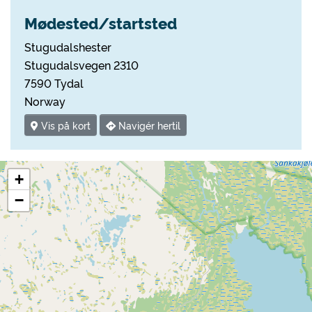
Mødested/startsted
Stugudalshester
Stugudalsvegen 2310
7590 Tydal
Norway
Vis på kort
Navigér hertil
+
−