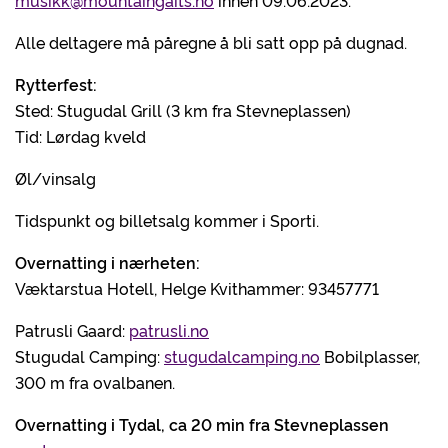
musikk@mountaingaits.no
innen 09.06.2023.
Alle deltagere må påregne å bli satt opp på dugnad.
Rytterfest:
Sted: Stugudal Grill (3 km fra Stevneplassen)
Tid: Lørdag kveld
Øl/vinsalg
Tidspunkt og billetsalg kommer i Sporti.
Overnatting i nærheten:
Væktarstua Hotell, Helge Kvithammer: 93457771
Patrusli Gaard:
patrusli.no
Stugudal Camping:
stugudalcamping.no
Bobilplasser,
300 m fra ovalbanen.
Overnatting i Tydal, ca 20 min fra Stevneplassen