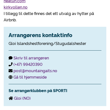
neatun.com
kirkvollen.no
I tillegg til dette finnes det ett utvalg av hytter på
Airbnb.
Arrangørens kontaktinfo
Gloi Islandshestforening/Stugudalshester
Skriv til arrangøren
(+47) 99420390
post@mountaingaits.no
Gå til hjemmeside
Se arrangørklubben på SPORTI
Gloi (NO)