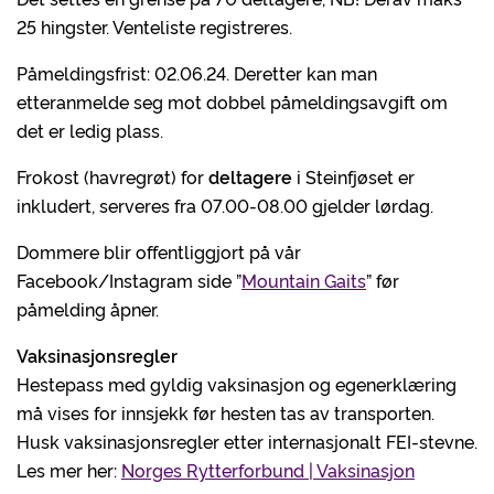
25 hingster. Venteliste registreres.
Påmeldingsfrist: 02.06.24. Deretter kan man
etteranmelde seg mot dobbel påmeldingsavgift om
det er ledig plass.
Frokost (havregrøt) for
deltagere
i Steinfjøset er
inkludert, serveres fra 07.00-08.00 gjelder lørdag.
Dommere blir offentliggjort på vår
Facebook/Instagram side ”
Mountain Gaits
” før
påmelding åpner.
Vaksinasjonsregler
Hestepass med gyldig vaksinasjon og egenerklæring
må vises for innsjekk før hesten tas av transporten.
Husk vaksinasjonsregler etter internasjonalt FEI-stevne.
Les mer her:
Norges Rytterforbund | Vaksinasjon