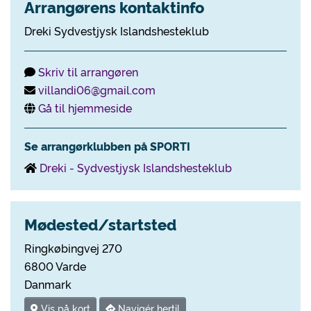
Arrangørens kontaktinfo
Dreki Sydvestjysk Islandshesteklub
Skriv til arrangøren
villandi06@gmail.com
Gå til hjemmeside
Se arrangørklubben på SPORTI
Dreki - Sydvestjysk Islandshesteklub
Mødested/startsted
Ringkøbingvej 270
6800 Varde
Danmark
Vis på kort
Navigér hertil