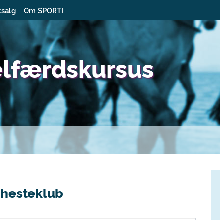
tsalg
Om SPORTI
elfærdskursus
ehesteklub