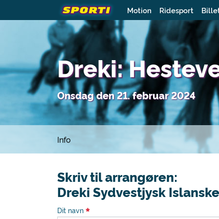
Motion
Ridesport
Bille
Dreki: Hestev
Onsdag den 21. februar 2024
Info
Skriv til arrangøren:
Dreki Sydvestjysk Islansk
Dit navn