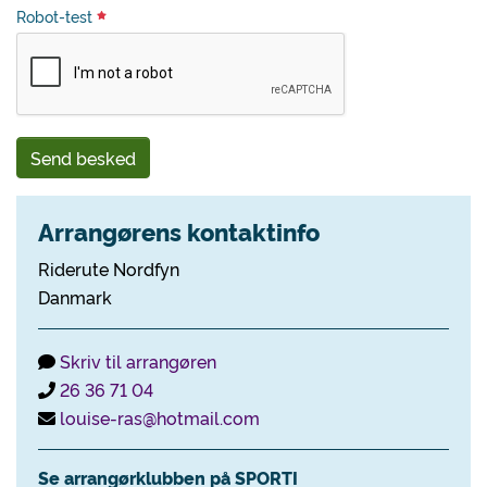
Robot-test
Send besked
Arrangørens kontaktinfo
Riderute Nordfyn
Danmark
Skriv til arrangøren
26 36 71 04
louise-ras@hotmail.com
Se arrangørklubben på SPORTI