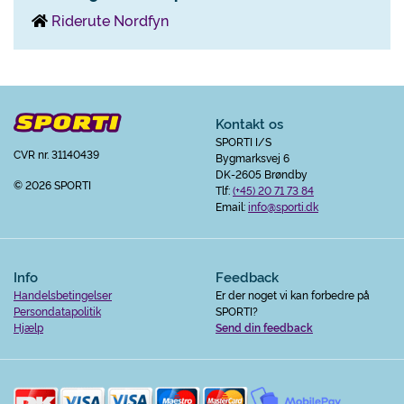
Riderute Nordfyn
Kontakt os
SPORTI I/S
CVR nr. 31140439
Bygmarksvej 6
DK-2605 Brøndby
© 2026 SPORTI
Tlf:
(+45) 20 71 73 84
Email:
info@sporti.dk
Info
Feedback
Handelsbetingelser
Er der noget vi kan forbedre på
Persondatapolitik
SPORTI?
Hjælp
Send din feedback