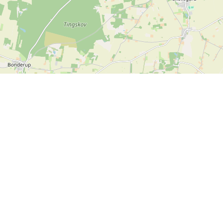
Leaflet
| ©
OpenStreetMap contributors