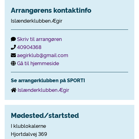
Arrangørens kontaktinfo
Islænderklubben Ægir
Skriv til arrangøren
40904368
aegirklub@gmail.com
Gå til hjemmeside
Se arrangørklubben på SPORTI
Islænderklubben Ægir
Mødested/startsted
I klublokalerne
Hjortdalvej 369