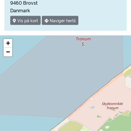
9460 Brovst
Danmark
Vis på kort
Navigér hertil
+
−