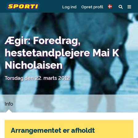
Log ind
Opret profil
Ægir: Foredrag,
hestetandplejere Mai K
Nicholaisen
Torsdag den 22. marts 2012
Info
Arrangementet er afholdt