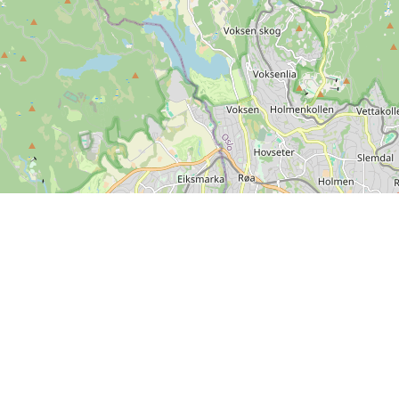
Info
Feedback
Handelsbetingelser
Er der noget vi kan forbedre
Persondatapolitik
på SPORTI?
Hjælp
Send din feedback
Ove