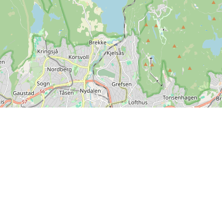
Leaflet
| ©
OpenStreetMap contributors
nstående betalingsmuligheder kan benyttes på SPORTI.