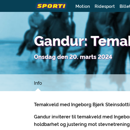
Motion
Ridesport
Bille
Gandur: Tema
Onsdag den 20. marts 2024
Info
Temakveld med Ingeborg Bjørk Steinsdotti
Gandur inviterer til temakveld med Ingebor
holdbarhet og justering mot stevnetrening