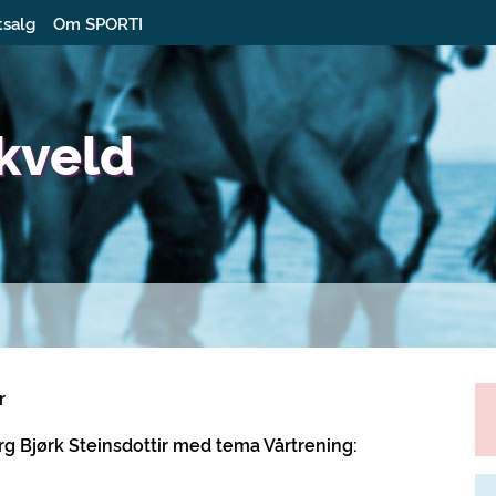
tsalg
Om SPORTI
kveld
r
g Bjørk Steinsdottir med tema Vårtrening: