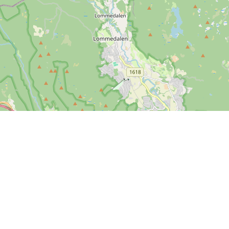
Kontakt os
SPORTI I/S
CVR nr. 31140439
Bygmarksvej 6
DK-2605 Brøndby
Copyright
© 2026 SPORTI
Tlf:
(+45) 20 71 73 84
Email:
info@sporti.dk