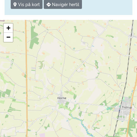
Vis på kort
Navigér hertil
+
−