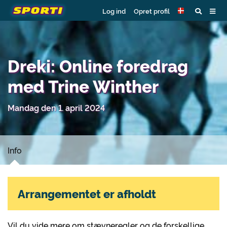
Log ind
Opret profil
Dreki: Online foredrag
med Trine Winther
Mandag den 1. april 2024
Info
Arrangementet er afholdt
Vil du vide mere om stævneregler og de forskellige