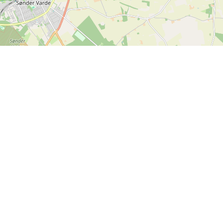
Leaflet
| ©
OpenStreetMap contributors
Kontakt os
SPORTI I/S
CVR nr. 31140439
Bygmarksvej 6
DK-2605 Brøndby
© 2026 SPORTI