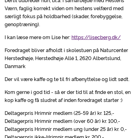
Dertil udbreder hun, bl.a. i samarbejde med Hestens
Værn, faglig korrekt viden om hestens velfærd med
særligt fokus på holdbarhed (skader, forebyggelse,
genoptræning).
I kan læse mere om Lise her:
https://lisecberg.dk/
Foredraget bliver afholdt i skolestuen på Naturcenter
Herstedhøje, Herstedhøje Allé 1, 2620 Albertslund,
Danmark
Der vil være kaffe og te til fri afbenyttelse og lidt sødt.
Kom gerne i god tid - så er der tid til at finde en stol, en
kop kaffe og få sludret af inden foredraget starter :)
Deltagerpris Hrimnir medlem (25-59 år) kr. 125,-
Deltagerpris Hrimnir medlem (over 60 år) kr. 100,-
Deltagerpris Hrimnir medlem ung (under 25 år) kr. 0,-
Deltagerpris ikke-Hrimnir medlem kr. 200,-