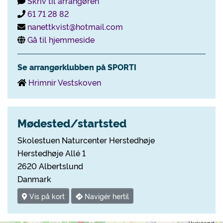
Skriv til arrangøren
61 71 28 82
nanettkvist@hotmail.com
Gå til hjemmeside
Se arrangørklubben på SPORTI
Hrimnir Vestskoven
Mødested/startsted
Skolestuen Naturcenter Herstedhøje
Herstedhøje Allé 1
2620 Albertslund
Danmark
Vis på kort
Navigér hertil