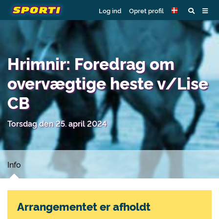
Log ind
Opret profil
Hrimnir: Foredrag om
overvægtige heste v/Lise
CB
Torsdag den 25. april 2024
Info
Arrangementet er afholdt