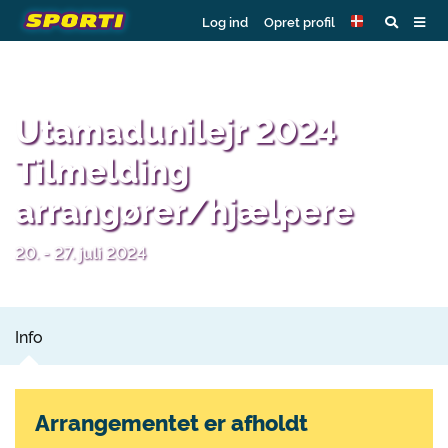
Log ind
Opret profil
Utamadunilejr 2024
Tilmelding
arrangører/hjælpere
20. - 27. juli 2024
Info
Arrangementet er afholdt