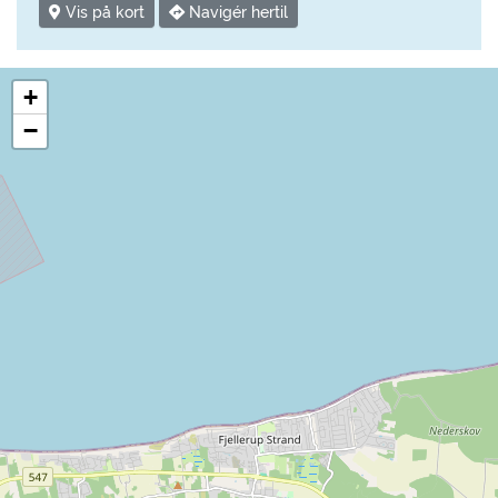
Vis på kort
Navigér hertil
+
−