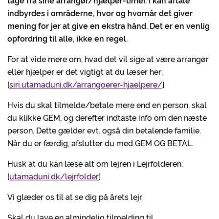
tage fra sine arrangør/hjælper-timer. I kan aftale
indbyrdes i områderne, hvor og hvornår det giver
mening for jer at give en ekstra hånd. Det er en venlig
opfordring til alle, ikke en regel.
For at vide mere om, hvad det vil sige at være arrangør
eller hjælper er det vigtigt at du læser her:
[
siri.utamaduni.dk/arrangoerer-hjaelpere/
]
Hvis du skal tilmelde/betale mere end en person, skal
du klikke GEM, og derefter indtaste info om den næste
person. Dette gælder evt. også din betalende familie.
Når du er færdig, afslutter du med GEM OG BETAL.
Husk at du kan læse alt om lejren i Lejrfolderen:
[
utamaduni.dk/lejrfolder
]
Vi glæder os til at se dig på årets lejr.
Skal du lave en almindelig tilmelding til