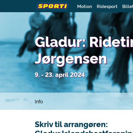
Motion
Ridesport
Bille
Gladur: Ridet
Jørgensen
9. - 23. april 2024
Info
Skriv til arrangøren: