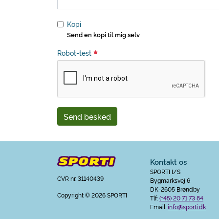
Kopi
Send en kopi til mig selv
Robot-test
Send besked
Kontakt os
SPORTI I/S
CVR nr. 31140439
Bygmarksvej 6
DK-2605 Brøndby
Copyright
© 2026 SPORTI
Tlf:
(+45) 20 71 73 84
Email:
info@sporti.dk