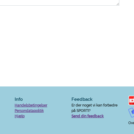
Info
Feedback
Handelsbetingelser
Er der noget vi kan forbedre
Persondatapolitik
på SPORTI?
Hjælp
Send din feedback
Ove