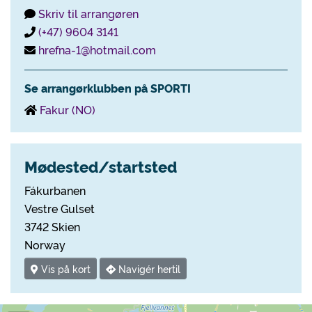
Skriv til arrangøren
(+47) 9604 3141
hrefna-1@hotmail.com
Se arrangørklubben på SPORTI
Fakur (NO)
Mødested/startsted
Fákurbanen
Vestre Gulset
3742 Skien
Norway
Vis på kort
Navigér hertil