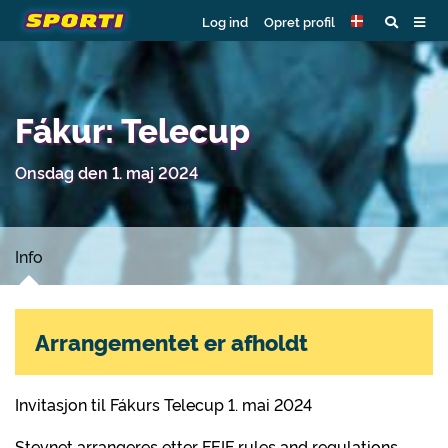
Log ind
Opret profil
Fákur: Telecup
Onsdag den 1. maj 2024
Info
Arrangementet er afholdt
Invitasjon til Fákurs Telecup 1. mai 2024
Stevnet arrangeres etter FEIF rules and regulations,