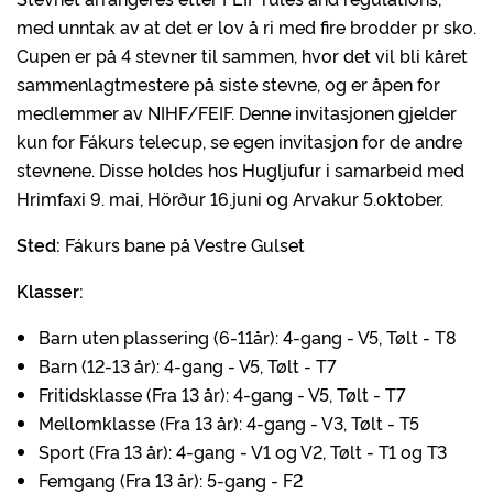
med unntak av at det er lov å ri med fire brodder pr sko.
Cupen er på 4 stevner til sammen, hvor det vil bli kåret
sammenlagtmestere på siste stevne, og er åpen for
medlemmer av NIHF/FEIF. Denne invitasjonen gjelder
kun for Fákurs telecup, se egen invitasjon for de andre
stevnene. Disse holdes hos Hugljufur i samarbeid med
Hrimfaxi 9. mai, Hörður 16.juni og Arvakur 5.oktober.
Sted:
Fákurs bane på Vestre Gulset
Klasser:
Barn uten plassering (6-11år): 4-gang - V5, Tølt - T8
Barn (12-13 år): 4-gang - V5, Tølt - T7
Fritidsklasse (Fra 13 år): 4-gang - V5, Tølt - T7
Mellomklasse (Fra 13 år): 4-gang - V3, Tølt - T5
Sport (Fra 13 år): 4-gang - V1 og V2, Tølt - T1 og T3
Femgang (Fra 13 år): 5-gang - F2