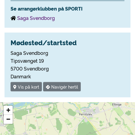
Se arrangørklubben på SPORTI
Saga Svendborg
Mødested/startsted
Saga Svendborg
Tipsvænget 19
5700 Svendborg
Danmark
Vis på kort
Navigér hertil
+
−