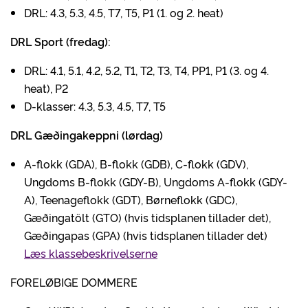
DRL: 4.3, 5.3, 4.5, T7, T5, P1 (1. og 2. heat)
DRL Sport (fredag):
DRL: 4.1, 5.1, 4.2, 5.2, T1, T2, T3, T4, PP1, P1 (3. og 4.
heat), P2
D-klasser: 4.3, 5.3, 4.5, T7, T5
DRL Gæðingakeppni (lørdag)
A-flokk (GDA), B-flokk (GDB), C-flokk (GDV),
Ungdoms B-flokk (GDY-B), Ungdoms A-flokk (GDY-
A), Teenageflokk (GDT), Børneflokk (GDC),
Gæðingatölt (GTO) (hvis tidsplanen tillader det),
Gæðingapas (GPA) (hvis tidsplanen tillader det)
Læs klassebeskrivelserne
FORELØBIGE DOMMERE