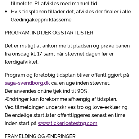
tilmeldte. P1 afvikles med manuel tid
Hvis tidsplanen tillader det, afvikles der finaler i alle
Gædingakeppni klasserne
PROGRAM, INDTJEK OG STARTLISTER
Det er muligt at ankomme til pladsen og prøve banen
fra onsdag kl. 17 samt når stævnet dagen før er
færdigafviklet.
Program og foreløbig tidsplan bliver offentliggjort på
saga-svendborg.dk
ca. en uge inden stævnet.
Der anvendes online tjek ind til 90%.
Ændringer kan forekomme afhængig af tidsplan.
Ved tilmeldingen underskrives tro og love-erklæring.
De endelige startlister offentliggøres senest en time
inden start på
www.ticker.icetestng.com
FRAMELDING OG ÆNDRINGER