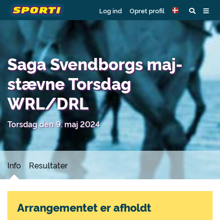
Log ind
Opret profil
Saga Svendborgs maj-
stævne Torsdag
WRL/DRL
Torsdag den 9. maj 2024
Info
Resultater
Arrangementet er afholdt