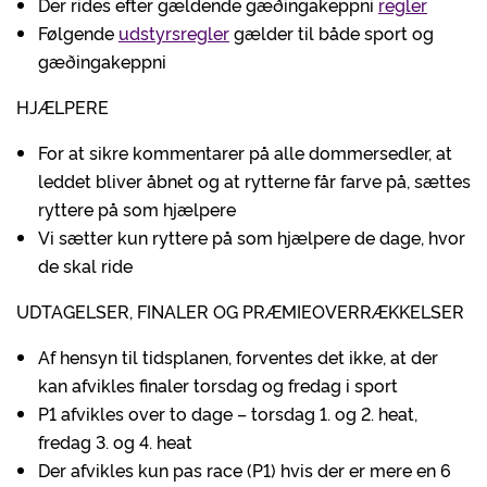
Der rides efter gældende gæðingakeppni
regler
Følgende
udstyrsregler
gælder til både sport og
gæðingakeppni
HJÆLPERE
For at sikre kommentarer på alle dommersedler, at
leddet bliver åbnet og at rytterne får farve på, sættes
ryttere på som hjælpere
Vi sætter kun ryttere på som hjælpere de dage, hvor
de skal ride
UDTAGELSER, FINALER OG PRÆMIEOVERRÆKKELSER
Af hensyn til tidsplanen, forventes det ikke, at der
kan afvikles finaler torsdag og fredag i sport
P1 afvikles over to dage – torsdag 1. og 2. heat,
fredag 3. og 4. heat
Der afvikles kun pas race (P1) hvis der er mere en 6