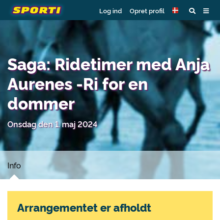
Log ind
Opret profil
Saga: Ridetimer med Anja
Aurenes -Ri for en
dommer
Onsdag den 1. maj 2024
Info
Arrangementet er afholdt