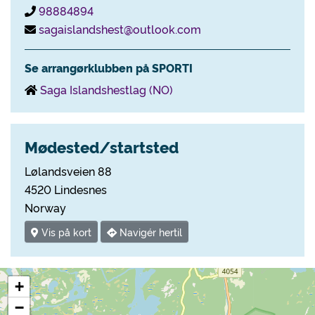
98884894
sagaislandshest@outlook.com
Se arrangørklubben på SPORTI
Saga Islandshestlag (NO)
Mødested/startsted
Lølandsveien 88
4520 Lindesnes
Norway
Vis på kort
Navigér hertil
+
−