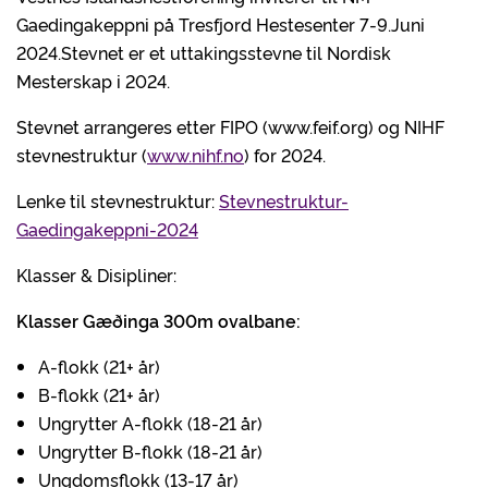
Gaedingakeppni på Tresfjord Hestesenter 7-9.Juni
2024.Stevnet er et uttakingsstevne til Nordisk
Mesterskap i 2024.
Stevnet arrangeres etter FIPO (www.feif.org) og NIHF
stevnestruktur (
www.nihf.no
) for 2024.
Lenke til stevnestruktur:
Stevnestruktur-
Gaedingakeppni-2024
Klasser & Disipliner:
Klasser Gæðinga 300m ovalbane:
A-flokk (21+ år)
B-flokk (21+ år)
Ungrytter A-flokk (18-21 år)
Ungrytter B-flokk (18-21 år)
Ungdomsflokk (13-17 år)