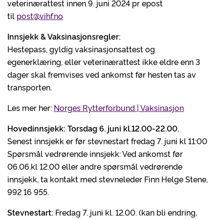
veterinærattest innen 9. juni 2024 pr epost
til
post@vihf.no
Innsjekk &
Vaksinasjonsregler:
Hestepass, gyldig vaksinasjonsattest og
egenerklæring, eller veterinærattest ikke eldre enn 3
dager skal fremvises ved ankomst før hesten tas av
transporten.
Les mer her:
Norges Rytterforbund | Vaksinasjon
Hovedinnsjekk: Torsdag 6. juni kl.12.00-22.00.
Senest innsjekk er før stevnestart fredag 7. juni kl 11:00
Spørsmål vedrørende innsjekk: Ved ankomst før
06.06.kl 12.00 eller andre spørsmål vedrørende
innsjekk, ta kontakt med stevneleder Finn Helge Stene,
992 16 955.
Stevnestart:
Fredag 7. juni kl. 12.00. (kan bli endring,