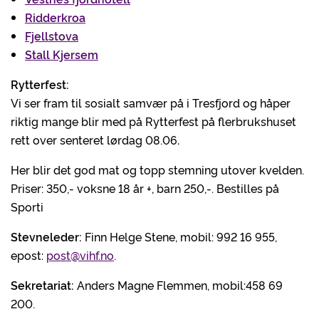
Ridderkroa
Fjellstova
Stall Kjersem
Rytterfest:
Vi ser fram til sosialt samvær på i Tresfjord og håper
riktig mange blir med på Rytterfest på flerbrukshuset
rett over senteret lørdag 08.06
.
Her blir det god mat og topp stemning utover kvelden.
Priser: 350,- voksne 18 år +, barn 250,-. Bestilles på
Sporti
Stevneleder:
Finn Helge Stene, mobil: 992 16 955,
epost:
post@vihf.no
.
Sekretariat:
Anders Magne Flemmen, mobil:458 69
200.