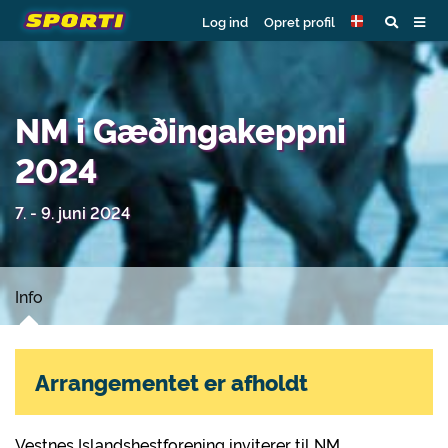
Log ind
Opret profil
NM i Gæðingakeppni
2024
7. - 9. juni 2024
Info
Arrangementet er afholdt
Vestnes Islandshestforening inviterer til NM