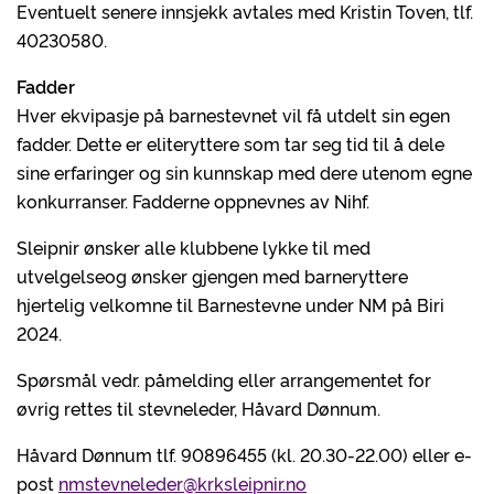
Eventuelt senere innsjekk avtales med Kristin Toven, tlf.
40230580.
Fadder
Hver ekvipasje på barnestevnet vil få utdelt sin egen
fadder. Dette er eliteryttere som tar seg tid til å dele
sine erfaringer og sin kunnskap med dere utenom egne
konkurranser. Fadderne oppnevnes av Nihf.
Sleipnir ønsker alle klubbene lykke til med
utvelgelseog ønsker gjengen med barneryttere
hjertelig velkomne til Barnestevne under NM på Biri
2024.
Spørsmål vedr. påmelding eller arrangementet for
øvrig rettes til stevneleder, Håvard Dønnum.
Håvard Dønnum tlf. 90896455 (kl. 20.30-22.00) eller e-
post
nmstevneleder@krksleipnir.no