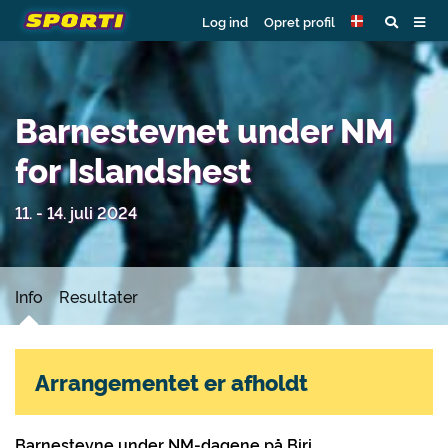
Log ind
Opret profil
Barnestevnet under NM
for Islandshest
11. - 14. juli 2024
Info
Resultater
Arrangementet er afholdt
Barnestevne under NM-dagene på Biri