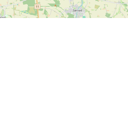
Info
Feedback
Handelsbetingelser
Er der noget vi kan forbedre
Persondatapolitik
på SPORTI?
Hjælp
Send din feedback
Ove