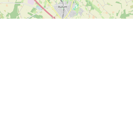
Leaflet
| ©
OpenStreetMap contributors
nstående betalingsmuligheder kan benyttes på SPORTI.