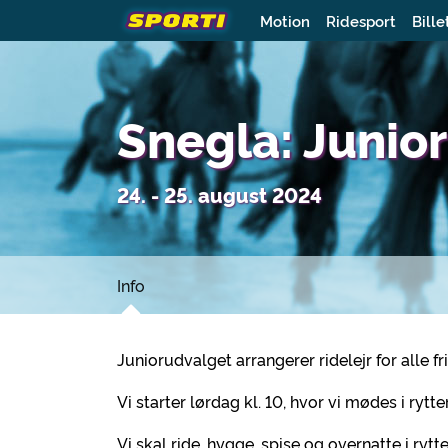
Motion
Ridesport
Bille
Snegla: Junior
24. - 25. august 2024
Info
Juniorudvalget arrangerer ridelejr for alle fr
Vi starter lørdag kl. 10, hvor vi mødes i rytte
Vi skal ride, hygge, spise og overnatte i rytte