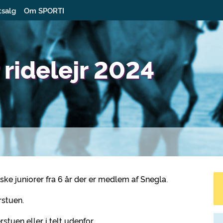
tsalg
Om SPORTI
 ridelejr 2024
iske juniorer fra 6 år der er medlem af Snegla.
rstuen.
rstuen eller i telt udenfor.