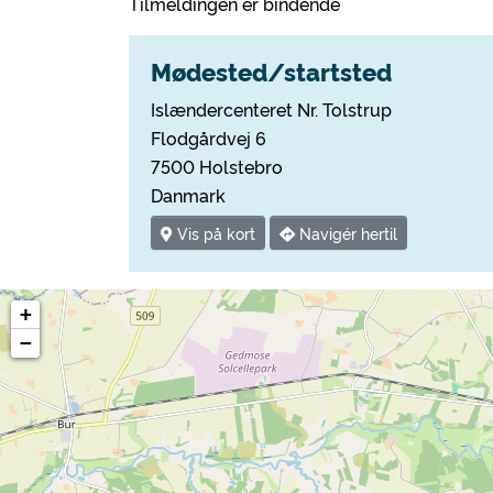
Tilmeldingen er bindende
Mødested/startsted
Islændercenteret Nr. Tolstrup
Flodgårdvej 6
7500 Holstebro
Danmark
Vis på kort
Navigér hertil
+
−