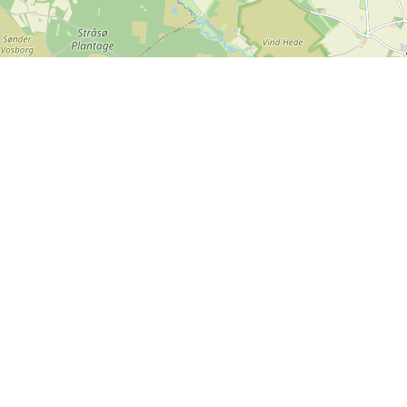
Kontakt os
SPORTI I/S
CVR nr. 31140439
Bygmarksvej 6
DK-2605 Brøndby
Copyright
© 2026 SPORTI
Tlf:
(+45) 20 71 73 84
Email:
info@sporti.dk