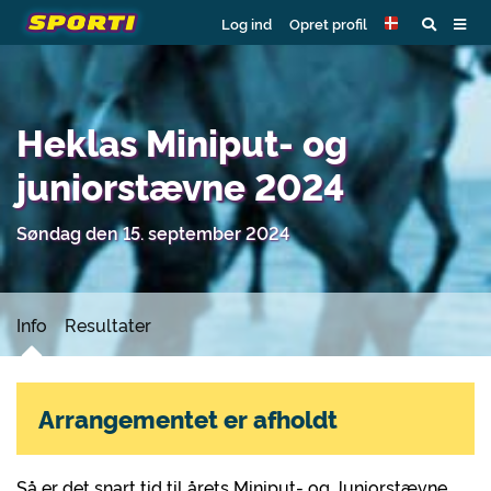
Log ind
Opret profil
Heklas Miniput- og
juniorstævne 2024
Søndag den 15. september 2024
Info
Resultater
Arrangementet er afholdt
Så er det snart tid til årets Miniput- og Juniorstævne,