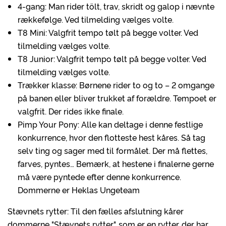
4-gang: Man rider tölt, trav, skridt og galop i nævnte
rækkefølge. Ved tilmelding vælges volte.
T8 Mini: Valgfrit tempo tølt på begge volter. Ved
tilmelding vælges volte.
T8 Junior: Valgfrit tempo tølt på begge volter. Ved
tilmelding vælges volte.
Trækker klasse: Børnene rider to og to – 2 omgange
på banen eller bliver trukket af forældre. Tempoet er
valgfrit. Der rides ikke finale.
Pimp Your Pony: Alle kan deltage i denne festlige
konkurrence, hvor den flotteste hest kåres. Så tag
selv ting og sager med til formålet. Der må flettes,
farves, pyntes… Bemærk, at hestene i finalerne gerne
må være pyntede efter denne konkurrence.
Dommerne er Heklas Ungeteam
Stævnets rytter: Til den fælles afslutning kårer
dommerne "Stævnets rytter", som er en rytter, der har