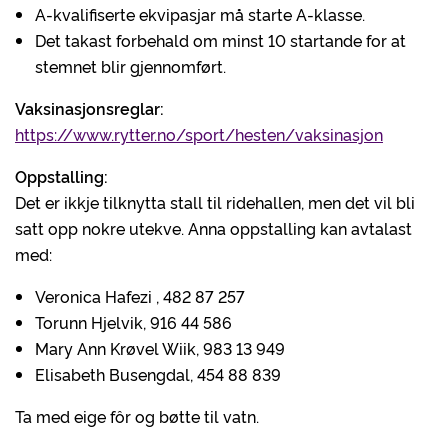
A-kvalifiserte ekvipasjar må starte A-klasse.
Det takast forbehald om minst 10 startande for at
stemnet blir gjennomført.
Vaksinasjonsreglar:
https://www.rytter.no/sport/hesten/vaksinasjon
Oppstalling:
Det er ikkje tilknytta stall til ridehallen, men det vil bli
satt opp nokre utekve. Anna oppstalling kan avtalast
med:
Veronica Hafezi , 482 87 257
Torunn Hjelvik, 916 44 586
Mary Ann Krøvel Wiik, 983 13 949
Elisabeth Busengdal, 454 88 839
Ta med eige fôr og bøtte til vatn.