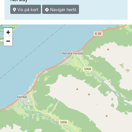
Vis på kort
Navigér hertil
+
−