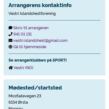
Arrangørens kontaktinfo
Vestri Islandshestforening
Skriv til arrangøren
941 01 131
vestri.islandshest@gmail.com
Gå til hjemmeside
Se arrangørklubben på SPORTI
Vestri (NO)
Mødested/startsted
Mosflatevegen 23
6154 Ørsta
Norway