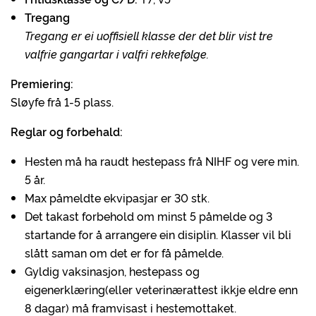
Tregang
Tregang er ei uoffisiell klasse der det blir vist tre
valfrie gangartar i valfri rekkefølge.
Premiering:
Sløyfe frå 1-5 plass.
Reglar og forbehald:
Hesten må ha raudt hestepass frå NIHF og vere min.
5 år.
Max påmeldte ekvipasjar er 30 stk.
Det takast forbehold om minst 5 påmelde og 3
startande for å arrangere ein disiplin. Klasser vil bli
slått saman om det er for få påmelde.
Gyldig vaksinasjon, hestepass og
eigenerklæring(eller veterinærattest ikkje eldre enn
8 dagar) må framvisast i hestemottaket.