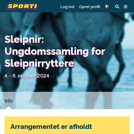
Log ind
Opret profil
Sleipnir:
Ungdomssamling for
Sleipnirryttere
4. - 6. oktober 2024
Info
Arrangementet er afholdt