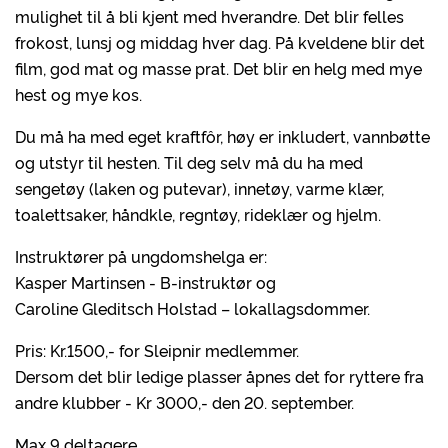
mulighet til å bli kjent med hverandre. Det blir felles
frokost, lunsj og middag hver dag. På kveldene blir det
film, god mat og masse prat. Det blir en helg med mye
hest og mye kos.
Du må ha med eget kraftfôr, høy er inkludert, vannbøtte
og utstyr til hesten. Til deg selv må du ha med
sengetøy (laken og putevar), innetøy, varme klær,
toalettsaker, håndkle, regntøy, rideklær og hjelm.
Instruktører på ungdomshelga er:
Kasper Martinsen - B-instruktør og
Caroline Gleditsch Holstad – lokallagsdommer.
Pris: Kr.1500,- for Sleipnir medlemmer.
Dersom det blir ledige plasser åpnes det for ryttere fra
andre klubber - Kr 3000,- den 20. september.
Max 9 deltagere.