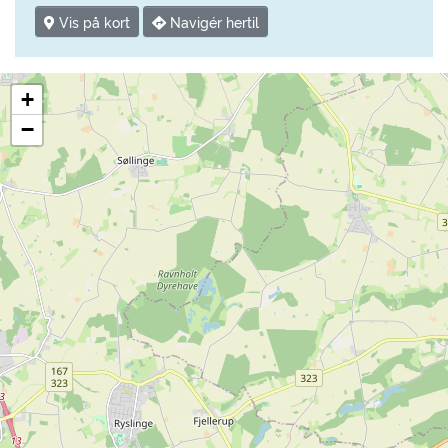
Vis på kort
Navigér hertil
+
−