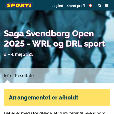
Log ind
Opret profil
Saga Svendborg Open
2025 - WRL og DRL sport
2. - 4. maj 2025
Info
Resultater
Arrangementet er afholdt
Det er er med stor glæde, at vi inviterer til Svendborg