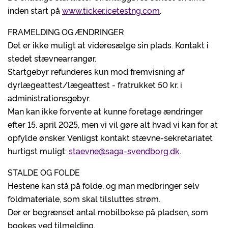
inden start på
www.ticker.icetestng.com
.
FRAMELDING OG ÆNDRINGER
Det er ikke muligt at videresælge sin plads. Kontakt i
stedet stævnearrangør.
Startgebyr refunderes kun mod fremvisning af
dyrlægeattest/lægeattest - fratrukket 50 kr. i
administrationsgebyr.
Man kan ikke forvente at kunne foretage ændringer
efter 15. april 2025, men vi vil gøre alt hvad vi kan for at
opfylde ønsker. Venligst kontakt stævne-sekretariatet
hurtigst muligt:
staevne@saga-svendborg.dk
.
STALDE OG FOLDE
Hestene kan stå på folde, og man medbringer selv
foldmateriale, som skal tilsluttes strøm.
Der er begrænset antal mobilbokse på pladsen, som
bookes ved tilmelding.