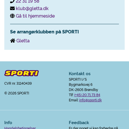
22 31 19 58
klub@gletta.dk
Gå til hjemmeside
Se arrangørklubben på SPORTI
Gletta
Kontakt os
SPORTI I/S
CVR nr. 31140439
Bygmarksvej 6
DK-2605 Brøndby
© 2026 SPORTI
Tlf:
(+45) 20 71 73 84
Email:
info@sporti.dk
Info
Feedback
Handelsbetingelser
Er der noget vi kan forbedre på