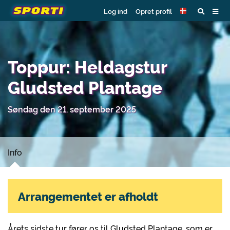
Log ind
Opret profil
Toppur: Heldagstur
Gludsted Plantage
Søndag den 21. september 2025
Info
Arrangementet er afholdt
Årets sidste tur fører os til Gludsted Plantage, som er