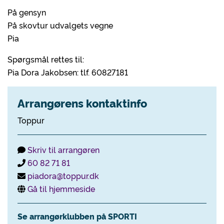
På gensyn
På skovtur udvalgets vegne
Pia
Spørgsmål rettes til:
Pia Dora Jakobsen: tlf. 60827181
Arrangørens kontaktinfo
Toppur
Skriv til arrangøren
60 82 71 81
piadora@toppur.dk
Gå til hjemmeside
Se arrangørklubben på SPORTI