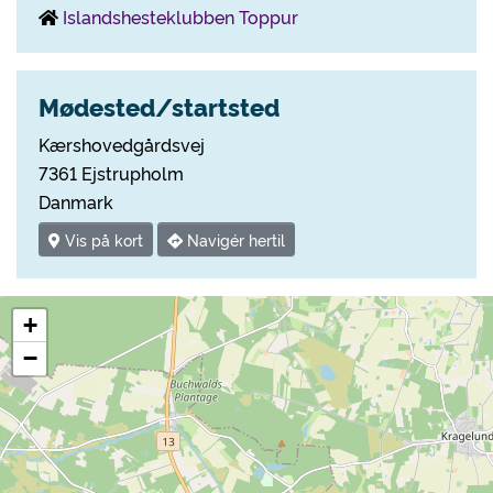
Islandshesteklubben Toppur
Mødested/startsted
Kærshovedgårdsvej
7361 Ejstrupholm
Danmark
Vis på kort
Navigér hertil
+
−