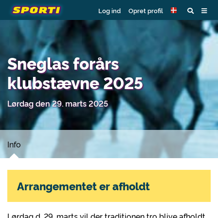
Log ind
Opret profil
Sneglas forårs
klubstævne 2025
Lørdag den 29. marts 2025
Info
Arrangementet er afholdt
Lørdag d. 29. marts vil der traditionen tro blive afholdt