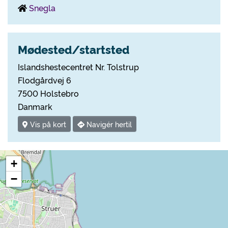
Snegla
Mødested/startsted
Islandshestecentret Nr. Tolstrup
Flodgårdvej 6
7500 Holstebro
Danmark
Vis på kort
Navigér hertil
+
−