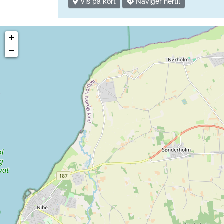
Vis på kort
Navigér hertil
+
−