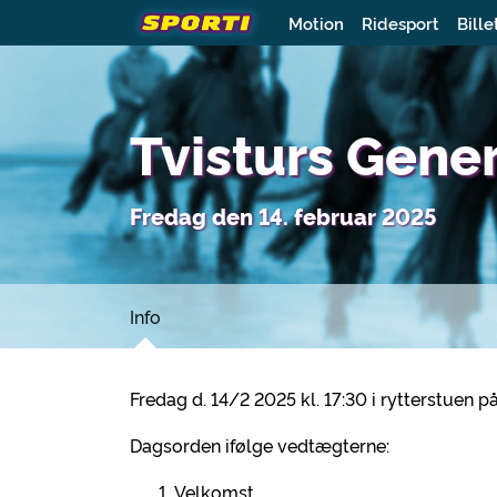
Motion
Ridesport
Bille
Tvisturs Gene
Fredag den 14. februar 2025
Info
Fredag d. 14/2 2025 kl. 17:30 i rytterstuen p
Dagsorden ifølge vedtægterne:
Velkomst