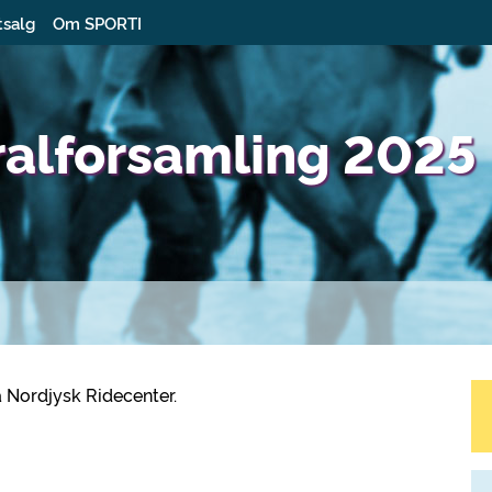
tsalg
Om SPORTI
ralforsamling 2025
å Nordjysk Ridecenter.